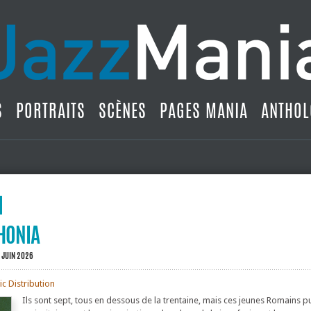
S
PORTRAITS
SCÈNES
PAGES MANIA
ANTHOL
PHONIA
 JUIN 2026
c Distribution
Ils sont sept, tous en dessous de la trentaine, mais ces jeunes Romains p