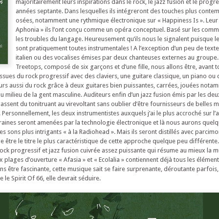
majoritairement leurs inspirations dans le rock, le jazz fusion et le progr
années septante. Dans lesquelles ils intégreront des touches plus conte
osées, notamment une rythmique électronique sur « Happiness Is ». Leu
Aphonia » ils l’ont conçu comme un opéra conceptuel. Basé sur les comm
les troubles du langage. Heureusement qu’ils nous le signalent puisque 
sont pratiquement toutes instrumentales ! A l’exception d’un peu de texte
italien ou des vocalises émises par deux chanteuses externes au groupe
Treetops, composé de six garçons et d’une fille, nous allons être, avant to
issues du rock progressif avec des claviers, une guitare classique, un piano ou
eurs aussi du rock grâce à deux guitares bien puissantes, carrées, jouées not
au milieu de la gent masculine. Auditeurs enfin d’un jazz fusion émis par les d
assent du tonitruant au virevoltant sans oublier d’être fournisseurs de belles 
 Personnellement, les deux instrumentistes auxquels j’ai le plus accroché sur l’
aines seront amenées par la technologie électronique et là nous aurons quelq
es sons plus intrigants « à la Radiohead ». Mais ils seront distillés avec parcimo
être le titre le plus caractéristique de cette approche quelque peu différente. 
rock progressif et jazz fusion cuivrée assez puissante qui résume au mieux la 
x plages d’ouverture « Afasia » et « Ecolalia » contiennent déjà tous les élémen
Sans être fascinante, cette musique sait se faire surprenante, déroutante parfois,
e Spirit Of 66, elle devrait séduire.