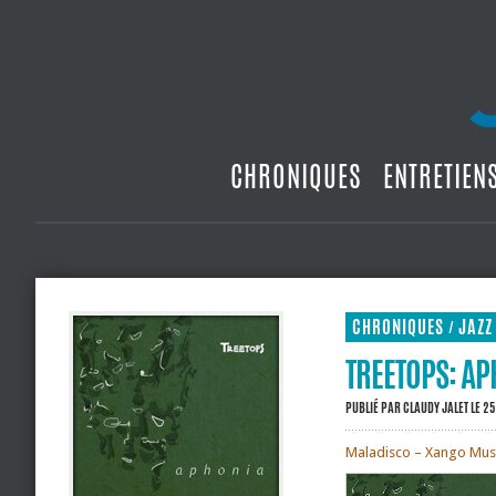
CHRONIQUES
ENTRETIEN
CHRONIQUES
JAZZ
/
TREETOPS: A
PUBLIÉ PAR
CLAUDY JALET
LE 25
Maladisco – Xango Musi