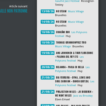
Gaume Jazz Festival
Rossignol-
Tintiny
Article suivant
TAILLE NON PATRONNE
NO STEAM
13/08/26
Music Village
Bruxelles
NO STEAM
14/08/26
Music Village
Bruxelles
CHAKÂM DUO
18/08/26
Les Polysons
Festival
Huy
THOMAS GRIMMONPREZ TRIO
18/08/26
Music Village
Bruxelles
ANU JUNNONEN & TUUR FLORIZOONE
19/08/26
+ PALOMA DEL REY ETC
Les
Polysons Festival
Huy
BELAMBA + PAOLA DI BELLA
20/08/26
Les
Polysons Festival
Huy
BIA FERREIRA + DYNA, LEWIS AND
21/08/26
SOUL CARAVAN + BANDA QUETZAL
Les
Polysons Festival
Huy
PROJECTION MILES + JO DIDDEREN +
21/08/26
WE WANT MILES
Jazz au Broukay
Eben-Emael
VOX OXALYS + ANA VAGA DUO ETC