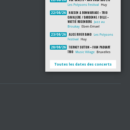
22/08/26
Les Polysons Festival
Huy
HAESEN & BONMARIAGE + TRIO
22/08/26
CAVALIERE / DARDENNE / DILLE +
WATTIÉ ROSENBERG
Jazz au
Broukay
Eben-Emael
ALICE RIVER BAND
23/08/26
Les Polysons
Festival
Huy
TIERNEY SUTTON + IVAN PADUART
28/08/26
TRIO
Music Village
Bruxelles
Toutes les dates des concerts