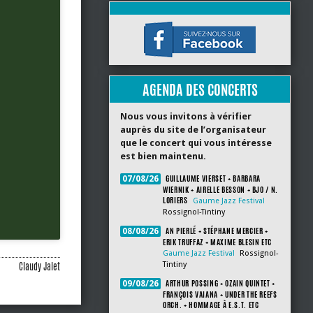
AGENDA DES CONCERTS
Nous vous invitons à vérifier
auprès du site de l’organisateur
que le concert qui vous intéresse
est bien maintenu.
GUILLAUME VIERSET + BARBARA
07/08/26
WIERNIK + AIRELLE BESSON + BJO / N.
LORIERS
Gaume Jazz Festival
Rossignol-Tintiny
AN PIERLÉ + STÉPHANE MERCIER +
08/08/26
ERIK TRUFFAZ + MAXIME BLESIN ETC
Gaume Jazz Festival
Rossignol-
Claudy Jalet
Tintiny
ARTHUR POSSING + OZAIN QUINTET +
09/08/26
FRANÇOIS VAIANA + UNDER THE REEFS
ORCH. + HOMMAGE À E.S.T. ETC