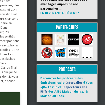
essif des
avantages auprès de nos
mporaines, plus
partenaires…
r second CD «
EN DEVENANT ADHÉRENT !
unications et
leurs chansons
 parlé en
PARTENAIRES
. Dans
ut, les
 des synthés
amment par Anna
eux saxophones
mélodies (« The
album. Les
ues flashes
nie. «
Car, au final,
PODCASTS
musique jouée
ts dont je vous
Découvrez les podcasts des
 et je pense
émissions radio
Intervalles
d’Yves
«JB» Tassin et
Inspecteurs des
Riffs
des ASBL Maison du Jazz &
Maison du Rock.