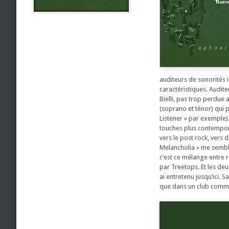
auditeurs de sonorités 
caractéristiques. Audit
Bielli, pas trop perdue 
(soprano et ténor) qui p
Listener » par exemple).
touches plus contempor
vers le post rock, vers d
Melancholia » me semble 
c’est ce mélange entre 
par Treetops. Et les deu
ai entretenu jusqu’ici. 
que dans un club comme l