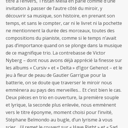
titre à l’envers, Tristan Mélia en parle comme d’une
invitation à passer de l’autre côté du miroir, y
découvrir sa musique, son histoire, en prenant son
temps, et sans le compter, car ni le livret ni la pochette
ne mentionnent la durée des morceaux, toutes des
compositions du pianiste, comme si le temps n’avait
pas d’importance quand on se plonge dans la musique
de ce magnifique trio. La contrebasse de Victor
Nyberg – dont nous avons déjà apprécié la finesse sur
les albums « Cursiv » et « Delta » d’Igor Gehenot – et le
jeu à fleur de peau de Gautier Garrigue pour la
batterie, on se doute que traverser le miroir nous
emmènera au pays des merveilles… Et c’est bien le cas.
Deux pièces en trio en ouverture, la première souple
et lyrique, la seconde plus enlevée, nous emmènent
vers le titre éponyme, moment choisi pour l’invité,
Stéphane Belmondo au bugle, d’un lyrisme à vous
scier… (il remet le couvert sur « Have Right » et « Sad