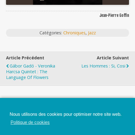
Jean-Pierre Goffin
Catégories:
Chroniques
,
Jazz
Article Précédent
Article Suivant
Gábor Gadó - Veronika
Les Hommes : Si, Cosi
Harcsa Quintet : The
Language Of Flowers
Top
Nous utilisons des cookies pour optimiser notre site web.
Mobile
Bureau
Politique de cookies