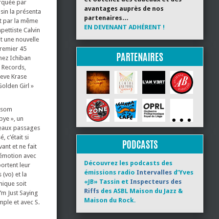
arquée par
avantages auprès de nos
usin la présenta
partenaires…
nt par la même
EN DEVENANT ADHÉRENT !
pettiste Calvin
it une nouvelle
 Premier 45
PARTENAIRES
chez Ichiban
 Records,
teve Krase
Golden Girl »
Ansom
bye », un
beaux passages
 c’était si
PODCASTS
ant et ne fait
d’émotion avec
Découvrez les podcasts des
portent leur
émissions radio
Intervalles
d’Yves
(vo) et la
«JB» Tassin et
Inspecteurs des
hmique soit
Riffs
des ASBL Maison du Jazz &
I’m Just Saying
Maison du Rock.
mple et avec S.