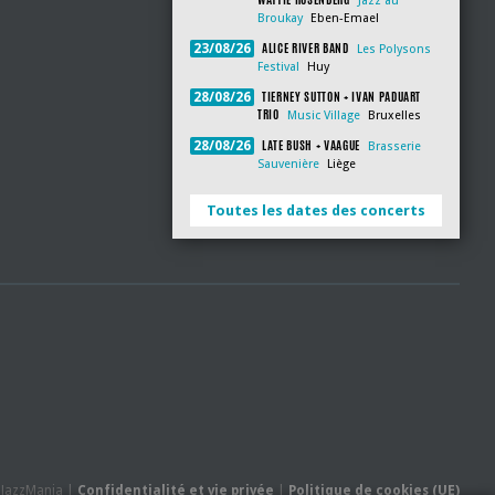
Jazz au
Broukay
Eben-Emael
ALICE RIVER BAND
23/08/26
Les Polysons
Festival
Huy
TIERNEY SUTTON + IVAN PADUART
28/08/26
TRIO
Music Village
Bruxelles
LATE BUSH + VAAGUE
28/08/26
Brasserie
Sauvenière
Liège
Toutes les dates des concerts
- JazzMania |
Confidentialité et vie privée
|
Politique de cookies (UE)