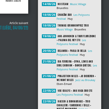
Robert Sacre
NO STEAM
14/08/26
Music Village
Bruxelles
CHAKÂM DUO
18/08/26
Les Polysons
Festival
Huy
Article suivant
THOMAS GRIMMONPREZ TRIO
18/08/26
T (LIÈGE, 04/06/22)
Music Village
Bruxelles
ANU JUNNONEN & TUUR FLORIZOONE
19/08/26
+ PALOMA DEL REY ETC
Les
Polysons Festival
Huy
BELAMBA + PAOLA DI BELLA
20/08/26
Les
Polysons Festival
Huy
BIA FERREIRA + DYNA, LEWIS AND
21/08/26
SOUL CARAVAN + BANDA QUETZAL
Les
Polysons Festival
Huy
PROJECTION MILES + JO DIDDEREN +
21/08/26
WE WANT MILES
Jazz au Broukay
Eben-Emael
VOX OXALYS + ANA VAGA DUO ETC
22/08/26
Les Polysons Festival
Huy
HAESEN & BONMARIAGE + TRIO
22/08/26
CAVALIERE / DARDENNE / DILLE +
WATTIÉ ROSENBERG