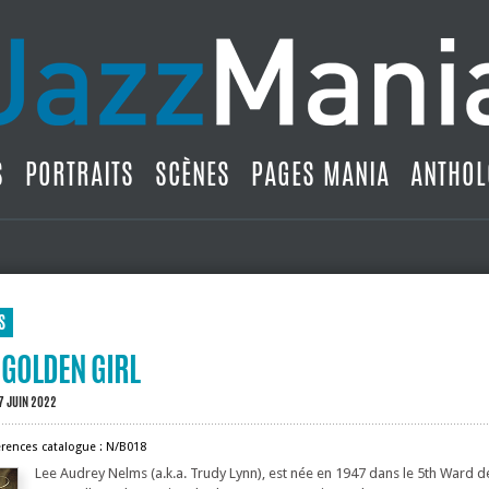
S
PORTRAITS
SCÈNES
PAGES MANIA
ANTHOL
S
 GOLDEN GIRL
7 JUIN 2022
érences catalogue : N/B018
Lee Audrey Nelms (a.k.a. Trudy Lynn), est née en 1947 dans le 5th Ward 