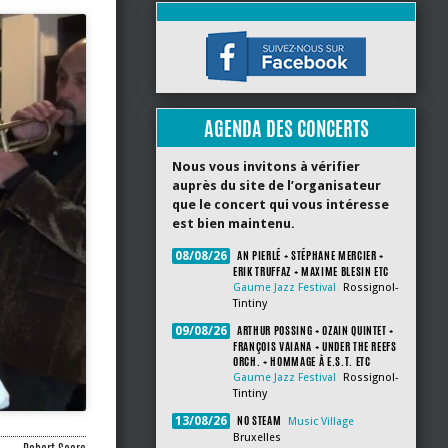
AGENDA DES CONCERTS
Nous vous invitons à vérifier
auprès du site de l’organisateur
que le concert qui vous intéresse
est bien maintenu.
AN PIERLÉ + STÉPHANE MERCIER +
08/08/26
ERIK TRUFFAZ + MAXIME BLESIN ETC
Gaume Jazz Festival
Rossignol-
Tintiny
ARTHUR POSSING + OZAIN QUINTET +
09/08/26
FRANÇOIS VAIANA + UNDER THE REEFS
ORCH. + HOMMAGE À E.S.T. ETC
Gaume Jazz Festival
Rossignol-
Tintiny
NO STEAM
13/08/26
Music Village
Bruxelles