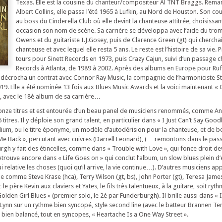
Texas. Elle est la cousine du chanteur/compositeur Al TNT Braggs. Rem
Albert Collins, elle passa l’été 1965 à Lufkin, au Nord de Houston. Son co
au boss du Cinderella Club où elle devint la chanteuse attitrée, choisissa
occasion son nom de scène. Sa carrière se développa avec l’aide du trom
Owens et du guitariste I.J.Gosey, puis de Clarence Green (gt) qui chercha
chanteuse et avec lequel elle resta 5 ans. Le reste est l’histoire de sa vie.
tours pour Sinett Records en 1973, puis Crazy Cajun, suivi d‘un passage 
Records à Atlanta, de 1989 à 2002. Après des albums en Europe pour Ruf
lle décrocha un contrat avec Connor Ray Music, la compagnie de l’harmoniciste S
2019. Elle a été nominée 13 fois aux Blues Music Awards et la voici maintenant « 
, avec le 18è album de sa carrière…
 onze titres et est entourée d’un beau panel de musiciens renommés, comme 
titres. Il y déploie son grand talent, en particulier dans « I Just Can’t Say Good
ium, ou le titre éponyme, un modèle d’autodérision pour la chanteuse, et de 
e Back », percutant avec cuivres (Darrell Leonard), (… remontons dans le passé,
gh y fait des étincelles, comme dans « Trouble with Love », qui fonce droit dev
retrouve encore dans « Life Goes on » qui conclut l’album, un slow blues plein 
i relative les choses (quoi qu’il arrive, la vie continue…). D’autres musiciens ap
e comme Steve Krase (hca), Terry Wilson (gt, bs), John Porter (gt), Teresa James 
e père Kevin aux claviers et Yates, le fils très talentueux, à la guitare, soit ryt
lden Girl Blues » (premier solo, le 2è par Funderburgh). Il brille aussi dans « 
. Lynn sur un rythme bien syncopé, style second line (avec le batteur Brannen Te
n bien balancé, tout en syncopes, « Heartache Is a One Way Street ».