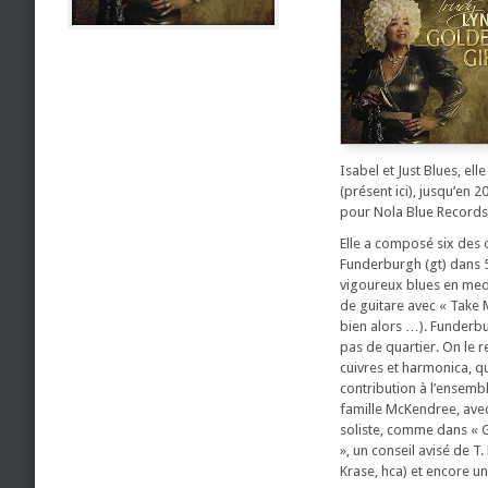
Isabel et Just Blues, e
(présent ici), jusqu’en 
pour Nola Blue Records
Elle a composé six des
Funderburgh (gt) dans 5 
vigoureux blues en med
de guitare avec « Take M
bien alors …). Funderbur
pas de quartier. On le 
cuivres et harmonica, qu
contribution à l’ensembl
famille McKendree, avec l
soliste, comme dans « Go
», un conseil avisé de T
Krase, hca) et encore u