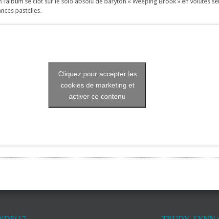
n l’album se clôt sur le solo absolu de baryton « Weeping Brook » en volutes se
nces pastelles.
Cliquez pour accepter les
cookies de marketing et
activer ce contenu
NDE(17
TRUDY LYNN :