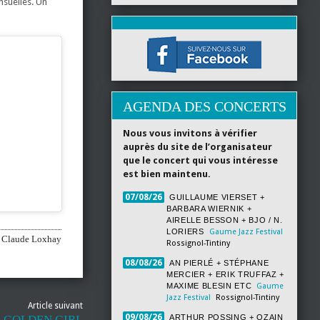
nsuelles. Un
AGENDA DES CONCERTS
Nous vous invitons à vérifier
auprès du site de l’organisateur
que le concert qui vous intéresse
est bien maintenu.
07/08/26
GUILLAUME VIERSET +
BARBARA WIERNIK +
AIRELLE BESSON + BJO / N.
LORIERS
Gaume Jazz Festival
Claude Loxhay
Rossignol-Tintiny
08/08/26
AN PIERLÉ + STÉPHANE
MERCIER + ERIK TRUFFAZ +
MAXIME BLESIN ETC
Gaume
Jazz Festival
Rossignol-Tintiny
Article suivant
09/08/26
 GOLDEN GIRL
ARTHUR POSSING + OZAIN