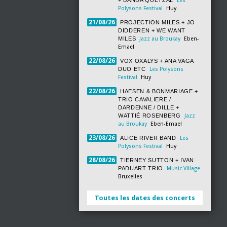
+ BANDA QUETZAL
Les
Polysons Festival
Huy
21/08/26
PROJECTION MILES + JO
DIDDEREN + WE WANT
MILES
Jazz au Broukay
Eben-
Emael
22/08/26
VOX OXALYS + ANA VAGA
DUO ETC
Les Polysons
Festival
Huy
22/08/26
HAESEN & BONMARIAGE +
TRIO CAVALIERE /
DARDENNE / DILLE +
WATTIÉ ROSENBERG
Jazz
au Broukay
Eben-Emael
23/08/26
ALICE RIVER BAND
Les
Polysons Festival
Huy
28/08/26
TIERNEY SUTTON + IVAN
PADUART TRIO
Music Village
Bruxelles
Toutes les dates des concerts