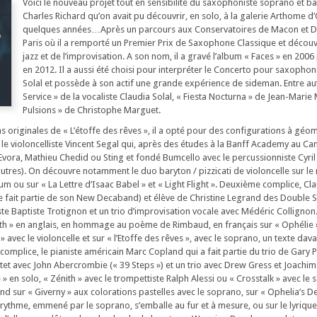
Voici le nouveau projet tout en sensibilité du saxophoniste soprano et b
Charles Richard qu’on avait pu découvrir, en solo, à la galerie Arthome d’
quelques années…Après un parcours aux Conservatoires de Macon et Dij
Paris où il a remporté un Premier Prix de Saxophone Classique et découve
jazz et de l’improvisation. A son nom, il a gravé l’album « Faces » en 2006
en 2012. Il a aussi été choisi pour interpréter le Concerto pour saxophon
Solal et possède à son actif une grande expérience de sideman. Entre a
Service » de la vocaliste Claudia Solal, « Fiesta Nocturna » de Jean-Mari
Pulsions » de Christophe Marguet.
 originales de « L’étoffe des rêves », il a opté pour des configurations à géom
le violoncelliste Vincent Segal qui, après des études à la Banff Academy au Ca
Evora, Mathieu Chedid ou Sting et fondé Bumcello avec le percussionniste Cyril
utres). On découvre notamment le duo baryton / pizzicati de violoncelle sur le
um ou sur « La Lettre d’Isaac Babel » et « Light Flight ». Deuxième complice, Clau
elle fait partie de son New Decaband) et élève de Christine Legrand des Double S
ste Baptiste Trotignon et un trio d’improvisation vocale avec Médéric Collignon
th » en anglais, en hommage au poème de Rimbaud, en français sur « Ophélie »
» avec le violoncelle et sur « l’Etoffe des rêves », avec le soprano, un texte dav
 complice, le pianiste américain Marc Copland qui a fait partie du trio de Gary
tet avec John Abercrombie (« 39 Steps ») et un trio avec Drew Gress et Joachim 
 » en solo, « Zénith » avec le trompettiste Ralph Alessi ou « Crosstalk » avec le
end sur « Giverny » aux colorations pastelles avec le soprano, sur « Ophelia’s De
e rythme, emmené par le soprano, s’emballe au fur et à mesure, ou sur le lyriqu