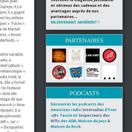
aryton Jean-
et obtenez des cadeaux et des
Oupeye, il y a
avantages auprès de nos
on, il a gagné
partenaires…
rt les milieux
EN DEVENANT ADHÉRENT !
 puis « Traces »
e de Martial
utres, « Room
PARTENAIRES
e Machado, «
étrie variable.
nada, a
 Atef (album «
 mélancolique «
dia Solal, la
ix. Elle a formé
. On l’entend
PODCASTS
 dont elle
antage dit que
Découvrez les podcasts des
 Peacock (« Now
émissions radio
Intervalles
d’Yves
Rückert. Il a
«JB» Tassin et
Inspecteurs des
 saxophoniste
Riffs
des ASBL Maison du Jazz &
ath », sur «
Maison du Rock.
e « Desquartes