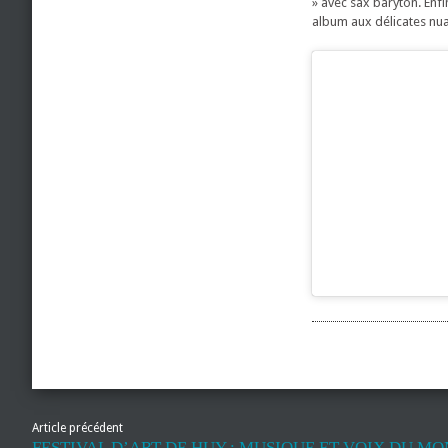
» avec sax baryton. Enfi
album aux délicates nua
Article précédent
FESTIVAL D’ART DE HUY : MUSIQUE ET VOIX DU MO