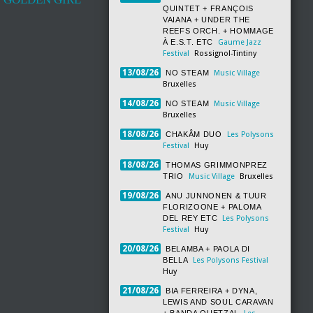
QUINTET + FRANÇOIS
VAIANA + UNDER THE
REEFS ORCH. + HOMMAGE
À E.S.T. ETC
Gaume Jazz
Festival
Rossignol-Tintiny
13/08/26
NO STEAM
Music Village
Bruxelles
14/08/26
NO STEAM
Music Village
Bruxelles
18/08/26
CHAKÂM DUO
Les Polysons
Festival
Huy
18/08/26
THOMAS GRIMMONPREZ
TRIO
Music Village
Bruxelles
19/08/26
ANU JUNNONEN & TUUR
FLORIZOONE + PALOMA
DEL REY ETC
Les Polysons
Festival
Huy
20/08/26
BELAMBA + PAOLA DI
BELLA
Les Polysons Festival
Huy
21/08/26
BIA FERREIRA + DYNA,
LEWIS AND SOUL CARAVAN