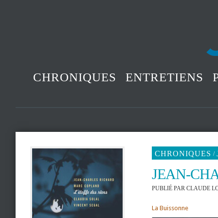
CHRONIQUES
ENTRETIENS
CHRONIQUES
/
JEAN-CHA
PUBLIÉ PAR
CLAUDE L
La Buissonne