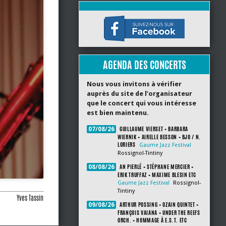
AGENDA DES CONCERTS
Nous vous invitons à vérifier
auprès du site de l’organisateur
que le concert qui vous intéresse
est bien maintenu.
GUILLAUME VIERSET + BARBARA
07/08/26
WIERNIK + AIRELLE BESSON + BJO / N.
LORIERS
Gaume Jazz Festival
Rossignol-Tintiny
AN PIERLÉ + STÉPHANE MERCIER +
08/08/26
ERIK TRUFFAZ + MAXIME BLESIN ETC
Gaume Jazz Festival
Rossignol-
Tintiny
Yves Tassin
ARTHUR POSSING + OZAIN QUINTET +
09/08/26
FRANÇOIS VAIANA + UNDER THE REEFS
ORCH. + HOMMAGE À E.S.T. ETC