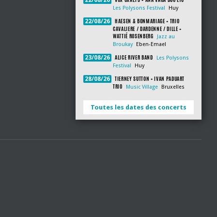
22/08/26
Les Polysons Festival
Huy
HAESEN & BONMARIAGE + TRIO
22/08/26
CAVALIERE / DARDENNE / DILLE +
WATTIÉ ROSENBERG
Jazz au
Broukay
Eben-Emael
ALICE RIVER BAND
23/08/26
Les Polysons
Festival
Huy
TIERNEY SUTTON + IVAN PADUART
28/08/26
TRIO
Music Village
Bruxelles
Toutes les dates des concerts