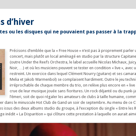
s d’hiver
tes ou les disques qui ne pouvaient pas passer à la trap
Précisons d’emblée que la « Free House » n’est pas à proprement parler 
concert, mais plutôt un local aménagé en studio par la structure Capitan
(outre Under the Reefs Orchestra, le label accueille Nicolas Michaux, Juic
Noir, …) et où les musiciens peuvent se tester en condition « live », avec 
restreint. Un exercice dans lequel Clément Nourry (guitare) et ses camar
Melia et Jakob Warmenbol) se complaisent hardiment. Outre le jeu techn
irréprochable de chaque membre du trio, on relève plus encore en « live 
crue de leur musique jouée sans fioritures. Un rock déjanté ou du punk-ja
l’émeri, soit de quoi régaler les amateurs de clubs à taille humaine, com
sser dans le minuscule Hot Club de Gand un soir de septembre. Au menu de ce 
tres issus des deux albums studio du groupe, à l’exception du single « Entre les 
e inédit « La Disparition » qui clôture cette prestation à laquelle on aurait aimé