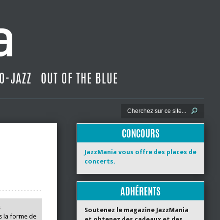
O-JAZZ
OUT OF THE BLUE
CONCOURS
JazzMania vous offre des places de
concerts.
ADHÉRENTS
s
Soutenez le magazine JazzMania
us la forme de
et obtenez des cadeaux et des