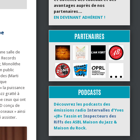
avantages auprès de nos
partenaires…
EN DEVENANT ADHÉRENT !
pe
PARTENAIRES
une salle de
e Records
y, Monolithe
un public
ades (Marti
ique
» la puissance
PODCASTS
zz gratté à
me ceux qui ont
Découvrez les podcasts des
CD conçu de
émissions radio
Intervalles
d’Yves
Roseaux » ainsi
«JB» Tassin et
Inspecteurs des
 assister.
Riffs
des ASBL Maison du Jazz &
Maison du Rock.