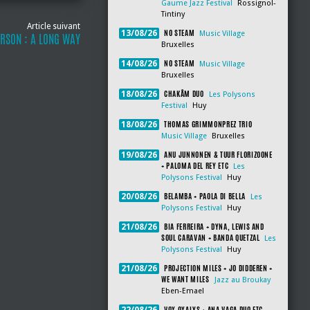
Gaume Jazz Festival
Rossignol-
Tintiny
Article suivant
NO STEAM
13/08/26
Music Village
RSON : A LONG WAY
Bruxelles
NO STEAM
14/08/26
Music Village
Bruxelles
CHAKÂM DUO
18/08/26
Les Polysons
Festival
Huy
THOMAS GRIMMONPREZ TRIO
18/08/26
Music Village
Bruxelles
ANU JUNNONEN & TUUR FLORIZOONE
19/08/26
+ PALOMA DEL REY ETC
Les
Polysons Festival
Huy
BELAMBA + PAOLA DI BELLA
20/08/26
Les
Polysons Festival
Huy
BIA FERREIRA + DYNA, LEWIS AND
21/08/26
SOUL CARAVAN + BANDA QUETZAL
Les
Polysons Festival
Huy
PROJECTION MILES + JO DIDDEREN +
21/08/26
WE WANT MILES
Jazz au Broukay
Eben-Emael
VOX OXALYS + ANA VAGA DUO ETC