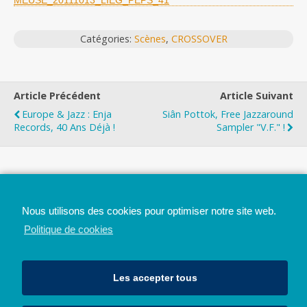
MEUSE_20111013_LIEG_PEPS_41
Catégories:
Scènes
,
CROSSOVER
Article Précédent
Article Suivant
Europe & Jazz : Enja
Siân Pottok, Free Jazzaround
Records, 40 Ans Déjà !
Sampler "V.F." !
Top
Nous utilisons des cookies pour optimiser notre site web.
Mobile
Bureau
Politique de cookies
Les accepter tous