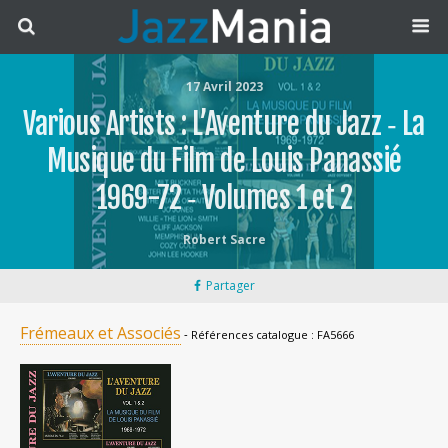
17 Avril 2023
Various Artists : L’Aventure du Jazz ‐ La
Musique du Film de Louis Panassié
1969-72 ‐ Volumes 1 et 2
Robert Sacre
Partager
Frémeaux et Associés
‐ Références catalogue : FA5666