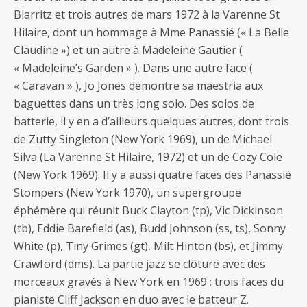
Biarritz et trois autres de mars 1972 à la Varenne St
Hilaire, dont un hommage à Mme Panassié (« La Belle
Claudine ») et un autre à Madeleine Gautier (
« Madeleine’s Garden » ). Dans une autre face (
« Caravan » ), Jo Jones démontre sa maestria aux
baguettes dans un très long solo. Des solos de
batterie, il y en a d’ailleurs quelques autres, dont trois
de Zutty Singleton (New York 1969), un de Michael
Silva (La Varenne St Hilaire, 1972) et un de Cozy Cole
(New York 1969). Il y a aussi quatre faces des Panassié
Stompers (New York 1970), un supergroupe
éphémère qui réunit Buck Clayton (tp), Vic Dickinson
(tb), Eddie Barefield (as), Budd Johnson (ss, ts), Sonny
White (p), Tiny Grimes (gt), Milt Hinton (bs), et Jimmy
Crawford (dms). La partie jazz se clôture avec des
morceaux gravés à New York en 1969 : trois faces du
pianiste Cliff Jackson en duo avec le batteur Z.