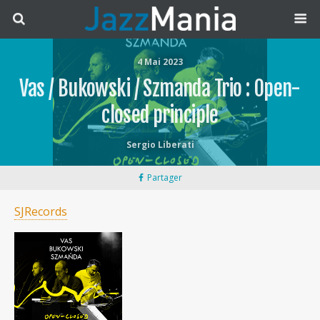
4 Mai 2023
Vas / Bukowski / Szmanda Trio : Open-
closed principle
Sergio Liberati
Partager
SJRecords