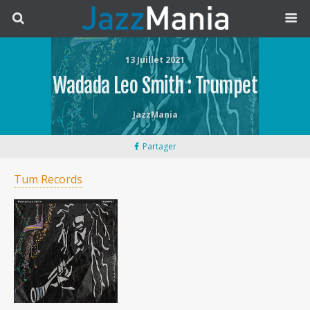
13 Juillet 2021
Wadada Leo Smith : Trumpet
JazzMania
Partager
Tum Records