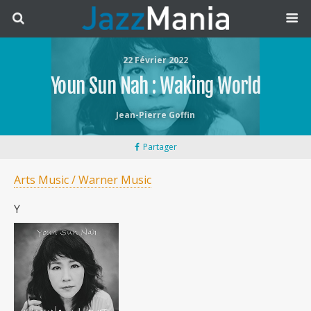
22 Février 2022
Youn Sun Nah : Waking World
Jean-Pierre Goffin
Partager
Arts Music / Warner Music
Y