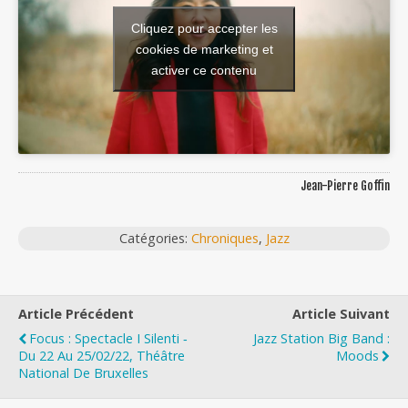
Cliquez pour accepter les
cookies de marketing et
activer ce contenu
Jean-Pierre Goffin
Catégories:
Chroniques
,
Jazz
Article Précédent
Article Suivant
Focus : Spectacle I Silenti ‐
Jazz Station Big Band :
Du 22 Au 25/02/22, Théâtre
Moods
National De Bruxelles