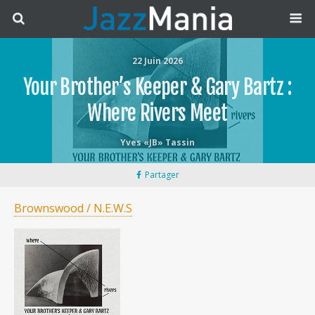
22 Juin 2026
Your Brother’s Keeper & Gary Bartz :
Where Rivers Meet
Yves «JB» Tassin
Partager
Brownswood / N.E.W.S