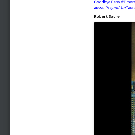
Goodbye Baby d’Elmore J
aussi. “A
good ‘un”
aura
Robert Sacre