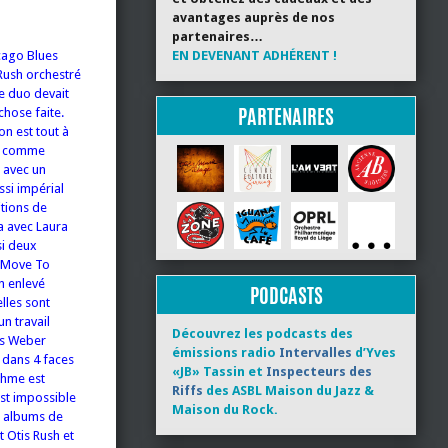
avantages auprès de nos
partenaires…
cago Blues
EN DEVENANT ADHÉRENT !
 Rush orchestré
ce duo devait
PARTENAIRES
chose faite.
on est tout à
nt comme
t avec un
ssi impérial
itions de
a avec Laura
si deux
 Move To
n enlevé
PODCASTS
lles sont
n travail
Découvrez les podcasts des
es Weber
émissions radio
Intervalles
d’Yves
e dans 4 faces
«JB» Tassin et
Inspecteurs des
thme est
Riffs
des ASBL Maison du Jazz &
est impossible
Maison du Rock.
rs albums de
 Otis Rush et