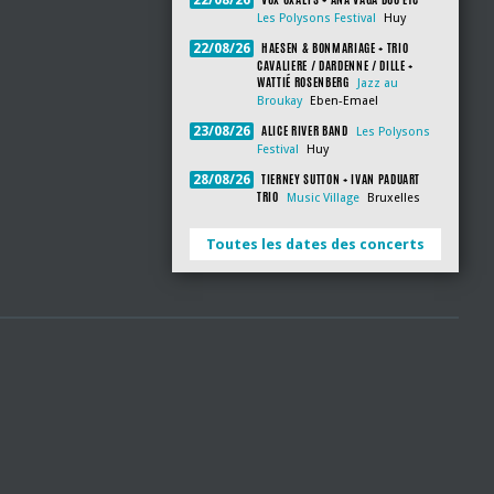
22/08/26
Les Polysons Festival
Huy
HAESEN & BONMARIAGE + TRIO
22/08/26
CAVALIERE / DARDENNE / DILLE +
WATTIÉ ROSENBERG
Jazz au
Broukay
Eben-Emael
ALICE RIVER BAND
23/08/26
Les Polysons
Festival
Huy
TIERNEY SUTTON + IVAN PADUART
28/08/26
TRIO
Music Village
Bruxelles
Toutes les dates des concerts