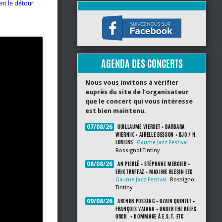
nt le détour
AGENDA DES CONCERTS
Nous vous invitons à vérifier
auprès du site de l’organisateur
que le concert qui vous intéresse
est bien maintenu.
GUILLAUME VIERSET + BARBARA
07/08/26
WIERNIK + AIRELLE BESSON + BJO / N.
LORIERS
Gaume Jazz Festival
Rossignol-Tintiny
AN PIERLÉ + STÉPHANE MERCIER +
08/08/26
ERIK TRUFFAZ + MAXIME BLESIN ETC
Gaume Jazz Festival
Rossignol-
Tintiny
ARTHUR POSSING + OZAIN QUINTET +
09/08/26
FRANÇOIS VAIANA + UNDER THE REEFS
ORCH. + HOMMAGE À E.S.T. ETC