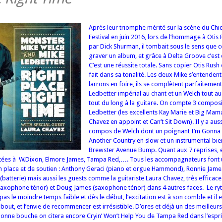
Après leur triomphe mérité sur la scène du Chi
Festival en juin 2016, lors de l’hommage à Otis
par Dick Shurman, il tombait sous le sens que 
graver un album, et grâce à Delta Groove c’est 
C’est une réussite totale. Sans copier Otis Rush 
fait dans sa tonalité. Les deux Mike s’entende
larrons en foire, ils se complètent parfaitemen
Ledbetter impérial au chant et un Welch tout au
tout du long à la guitare. On compte 3 compos
Ledbetter (les excellents Kay Marie et Big Mam
Chavez en appoint et Can’t Sit Down). Il y a aus
compos de Welch dont un poignant I’m Gonna
Another Country en slow et un instrumental bie
Brewster Avenue Bump. Quant aux 7 reprises, e
ées à W.Dixon, Elmore James, Tampa Red,…. Tous les accompagnateurs font u
 place et de soutien : Anthony Geraci (piano et orgue Hammond), Ronnie Jam
(batterie) mais aussi les guests comme la guitariste Laura Chavez, très efficac
saxophone ténor) et Doug James (saxophone ténor) dans 4 autres faces. Le ry
a pas le moindre temps faible et dès le début, l’excitation est à son comble et il 
 bout, et l’envie de recommencer est irrésistible. D’ores et déjà un des meilleu
bonne bouche on citera encore Cryin’ Won’t Help You de Tampa Red dans l’esprit