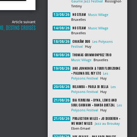
Gaume Jazz Festival
Rossignol-
Tintiny
NO STEAM
13/08/26
Music Village
Bruxelles
Article suivant
O, DESTINS CROISÉS
NO STEAM
14/08/26
Music Village
Bruxelles
CHAKÂM DUO
18/08/26
Les Polysons
Festival
Huy
THOMAS GRIMMONPREZ TRIO
18/08/26
Music Village
Bruxelles
ANU JUNNONEN & TUUR FLORIZOONE
19/08/26
+ PALOMA DEL REY ETC
Les
Polysons Festival
Huy
BELAMBA + PAOLA DI BELLA
20/08/26
Les
Polysons Festival
Huy
BIA FERREIRA + DYNA, LEWIS AND
21/08/26
SOUL CARAVAN + BANDA QUETZAL
Les
Polysons Festival
Huy
PROJECTION MILES + JO DIDDEREN +
21/08/26
WE WANT MILES
Jazz au Broukay
Eben-Emael
VOX OXALYS + ANA VAGA DUO ETC