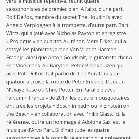
vers la musique répétitive, réunit quatre
saxophonistes de premier plan. A l’alto, d’une part,
Rolf Delfos, membre du sextet The Houdini’s avec
Angelo Verploegen à la trompette, d’autre part, Bart
Wirtz, qui a joué avec Nicholas Payton et enregistré
« Prologue » en quartet. Au ténor, Mete Erker, qui a
côtoyé les pianistes Jeroen Van Vliet et Harmen
Fraanje, ainsi que Anton Goudsmit, le guitariste cher à
Eric Vloeimans. Au Baryton, Peter Broekhuizen qui,
avec Rolf Delfos, fait partie de The Auratones. Le
quatuor a croisé la route de Peter Erskine, Doudou
N’Diaye Rose ou Chris Potter. En Parallèle avec
l’album « Trance » de 2017, les quatre mousquetaires
ont créé les projets « Bosch in bed » ou « Einstein on
the Beach » en collaboration avec Philip Glass. Ici, la
référence, outre un hommage à Adolphe Sax, est la
musique d’Arvo Pärt. Si d’habitude les quatre
saxophonistes à la complicité empathique présentent