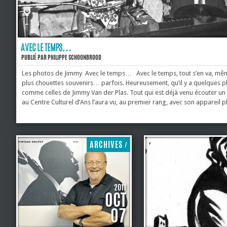
AVEC LE TEMPS…
PUBLIÉ PAR
PHILIPPE SCHOONBROOD
Les photos de Jimmy Avec le temps… Avec le temps, tout s’en va, mê
plus chouettes souvenirs… parfois. Heureusement, qu’il y a quelques 
comme celles de Jimmy Van der Plas. Tout qui est déjà venu écouter un
au Centre Culturel d’Ans l’aura vu, au premier rang, avec son appareil 
la main. Le jazz, Jimmy l’a découvert après la Libération, aux petites heu
grâce à la radio AFN (American Forces Network) : c’était l’époque du sw
1989, il vient écouter Toots au Centre Culturel d’Ans. Il discute avec le d
Denis Gilis et...
ARCHIVES
/
2011
OCT
07