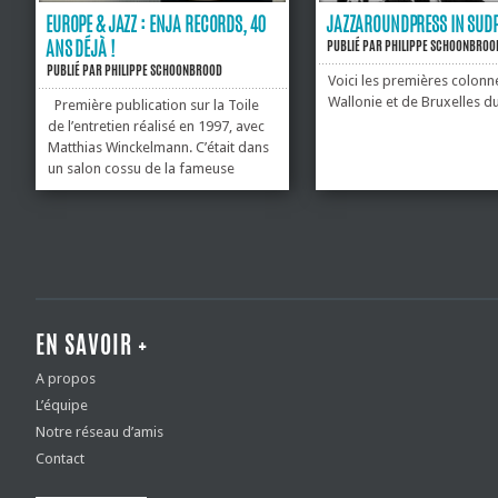
EUROPE & JAZZ : ENJA RECORDS, 40
JAZZAROUNDPRESS IN SUD
ANS DÉJÀ !
PUBLIÉ PAR
PHILIPPE SCHOONBROO
PUBLIÉ PAR
PHILIPPE SCHOONBROOD
Voici les premières colonn
Wallonie et de Bruxelles d
Première publication sur la Toile
de l’entretien réalisé en 1997, avec
Matthias Winckelmann. C’était dans
un salon cossu de la fameuse
brasserie ” Le Falstaff” à Bruxelles.
Armé d’un des premiers
enregistreurs portables “minidisc”,
je...
EN SAVOIR +
A propos
L’équipe
Notre réseau d’amis
Contact