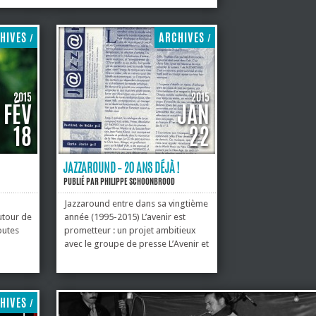
ot, réalisé par Claude Loxhay, et publié au mois de
21 de Jazzaround, donc bien avant la naissance du
e Rêve d’Éléphant, ainsi...
HIVES
ARCHIVES
/
/
2015
2015
FÉV
JAN
18
22
JAZZAROUND – 20 ANS DÉJÀ !
PUBLIÉ PAR
PHILIPPE SCHOONBROOD
Jazzaround entre dans sa vingtième
utour de
année (1995-2015) L’avenir est
outes
prometteur : un projet ambitieux
avec le groupe de presse L’Avenir et
list, des
nos amis de MusicZine (un portail
ir
consacré aux musiques actuelles,
croisement pertinent entre
l à son
information papier et électronique),
HIVES
/
une...