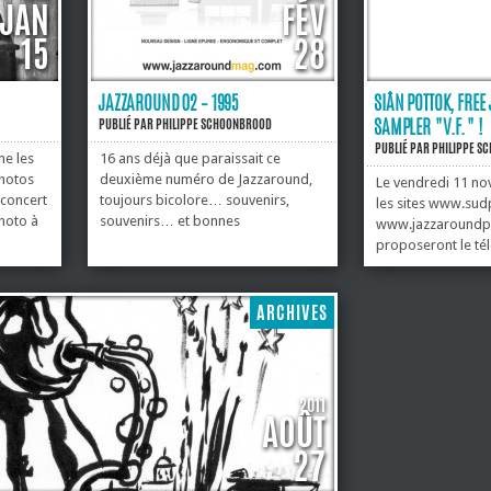
JAN
FÉV
15
28
JAZZAROUND 02 – 1995
SIÂN POTTOK, FRE
SAMPLER "V.F." !
PUBLIÉ PAR
PHILIPPE SCHOONBROOD
PUBLIÉ PAR
PHILIPPE S
me les
16 ans déjà que paraissait ce
photos
deuxième numéro de Jazzaround,
Le vendredi 11 n
 concert
toujours bicolore… souvenirs,
les sites www.sud
photo à
souvenirs… et bonnes
www.jazzaroundp
res,
redécouvertes ! JAZZAROUND
proposeront le t
ing. En
N°02...
gratuit et légal d
irecteur,
JazzaroundPress s
femmes, 9 titres…
ARCHIVES
d’une très grande 
création artistiqu
sexe...
2011
AOÛT
27