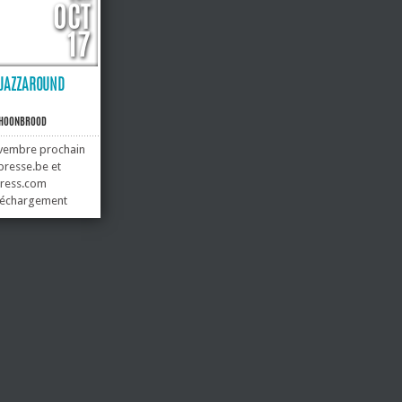
OCT
17
E JAZZAROUND
CHOONBROOD
ovembre prochain
presse.be et
ress.com
éléchargement
u premier
ampler : 9
 un kaléidoscope
diversité de la
e musicale, côté