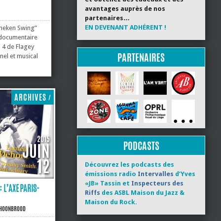
avantages auprès de nos
partenaires…
EN DEVENANT ADHÉRENT !
nneken Swing”
 documentaire
 4 de Flagey
PARTENAIRES
nel et musical
 de Flagey n’est
e jazz travailla
ns et
elgique...
ARCHIVES
/
2015
PODCASTS
JUIN
12
Découvrez les podcasts des
émissions radio
Intervalles
d’Yves
«JB» Tassin et
Inspecteurs des
: L’AXE PARIS-
Riffs
des ASBL Maison du Jazz &
Maison du Rock.
CHOONBROOD