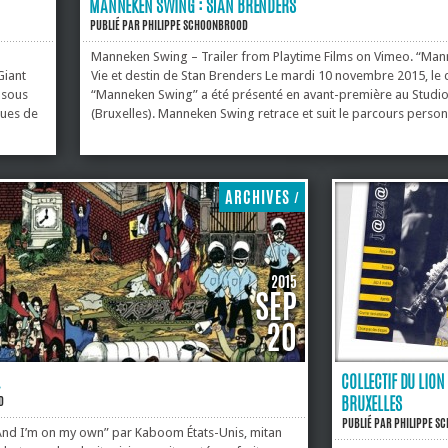
MANNEKEN SWING : STAN BRENDERS
PUBLIÉ PAR
PHILIPPE SCHOONBROOD
?
Manneken Swing – Trailer from Playtime Films on Vimeo. “Ma
Giant
Vie et destin de Stan Brenders Le mardi 10 novembre 2015, le
 sous
“Manneken Swing” a été présenté en avant-première au Studio
ques de
(Bruxelles). Manneken Swing retrace et suit le parcours person
d’un des pionniers du jazz en Belgique, Stan Brenders. Le choix
solos
pas anodin puisque c’est là que le pianiste et chef d’orchestre d
et rendit publiques ses interprétations swing, ses orchestratio
rly
compositions, de 1936 jusqu’au moment de la libération de la B
ARCHIVES
/
2015
SEP
20
…
COLLECTIF DU LION 
BRUXELLES
D
PUBLIÉ PAR
PHILIPPE S
 And I’m on my own” par Kaboom États-Unis, mitan