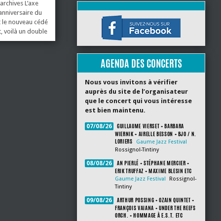
archives L’axe
’anniversaire du
et le nouveau cédé
, voilà un double
as manquer. La
l album de Rêve
sée 14 » (WERF),
AGENDA DES CONCERTS
Nous vous invitons à vérifier
auprès du site de l’organisateur
que le concert qui vous intéresse
est bien maintenu.
GUILLAUME VIERSET + BARBARA
07/08/26
WIERNIK + AIRELLE BESSON + BJO / N.
LORIERS
Gaume Jazz Festival
Rossignol-Tintiny
AN PIERLÉ + STÉPHANE MERCIER +
08/08/26
ERIK TRUFFAZ + MAXIME BLESIN ETC
Gaume Jazz Festival
Rossignol-
Tintiny
ARTHUR POSSING + OZAIN QUINTET +
09/08/26
FRANÇOIS VAIANA + UNDER THE REEFS
ORCH. + HOMMAGE À E.S.T. ETC