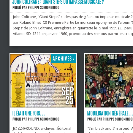
JOHN COLTRANE : GIANT STEPS OU IMPASSE MUSICALE ?
PUBLIÉ PAR
PHILIPPE SCHOONBROOD
John Coltrane, “Giant Steps” : des pas de géant ou impasse musicale 
par Roland Binet (2) Première Partie Le morceau éponyme de l’album ‘
Steps’ de John Coltrane, enregistré en quartette le 5 mai 1959 (3), paru
Atlantic SD-1311 en janvier 1960, provoqua des remous parmi les criti
jazz et, à la longue, suscita des torrents de gloses, commentaires,
dithyrambes, condamnations, critiques, émerveillement, rejets. Peu de 
de saxophone depuis le ‘Body and Soul’ de Coleman Hawkins, les tout
premiers enregistrements de Charlie Parker, celui de Stan Getz dans ‘Ea
ARCHIVES
/
Autumn’,...
2015
SEP
25
IL ÉTAIT UNE FOIS…
MOBILISATION GÉNÉRALE
PUBLIÉ PAR
PHILIPPE SCHOONBROOD
PUBLIÉ PAR
PHILIPPE SCHOONBROO
J@ZZ@ROUND, archives : Éditorial
“I’m black and I’m proud.