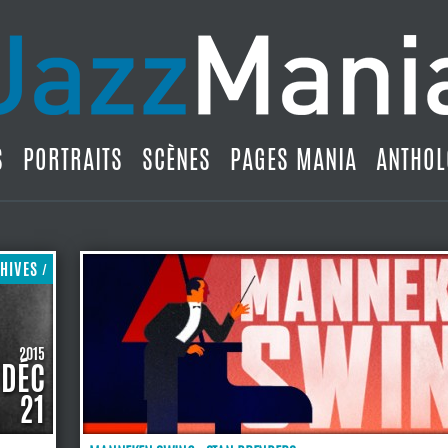
S
PORTRAITS
SCÈNES
PAGES MANIA
ANTHOL
HIVES
/
2015
DÉC
21