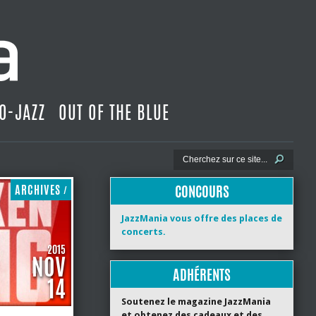
O-JAZZ
OUT OF THE BLUE
CONCOURS
ARCHIVES
/
JazzMania vous offre des places de
concerts.
2015
NOV
ADHÉRENTS
14
Soutenez le magazine JazzMania
et obtenez des cadeaux et des