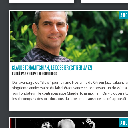
ouvertes aux jeunes talents, aux
entretien avec Michel Mass
projets musicaux en construction,
septembre 1999 dans le N°
mais aussi aux formations
projet musical et collectif d
ARC
confirmées et...
CLAUDE TCHAMITCHIAN, LE DOSSIER (CITIZEN JAZZ)
PUBLIÉ PAR
PHILIPPE SCHOONBROOD
De l’avantage du “slow” journalisme Nos amis de Citizen Jazz saluent le
vingtième anniversaire du label éMouvance en proposant un dossier a
son fondateur : le contrebassiste Claude Tchamitchian. On y trouvera t
les chroniques des productions du label, mais aussi celles où apparaît
Tchamitchian, et ce depuis la naissance de Citizen Jazz, ainsi qu’une play
captations vidéos, un entretien, de nombreuses photos… Et, après avo
parcouru ce dossier, on mesure toute la place et le rôle important de
Tchamitchian dans le monde de la musique : inversement proportionne
ARC
humilité, ce...