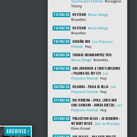
Gaume Jazz Festival
Rossignol-
Tintiny
NO STEAM
13/08/26
Music Village
Bruxelles
NO STEAM
14/08/26
Music Village
Bruxelles
CHAKÂM DUO
18/08/26
Les Polysons
Festival
Huy
THOMAS GRIMMONPREZ TRIO
18/08/26
Music Village
Bruxelles
ANU JUNNONEN & TUUR FLORIZOONE
19/08/26
+ PALOMA DEL REY ETC
Les
Polysons Festival
Huy
BELAMBA + PAOLA DI BELLA
20/08/26
Les
Polysons Festival
Huy
BIA FERREIRA + DYNA, LEWIS AND
21/08/26
SOUL CARAVAN + BANDA QUETZAL
Les
Polysons Festival
Huy
PROJECTION MILES + JO DIDDEREN +
21/08/26
WE WANT MILES
Jazz au Broukay
Eben-Emael
ARCHIVES
/
VOX OXALYS + ANA VAGA DUO ETC