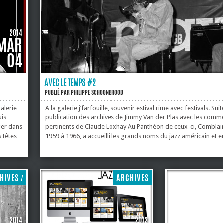
2014
MAR
04
AVEC LE TEMPS #2
PUBLIÉ PAR
PHILIPPE SCHOONBROOD
alerie
A la galerie j’farfouille, souvenir estival rime avec festivals. Suit
uis
publication des archives de Jimmy Van der Plas avec les comm
ger dans
pertinents de Claude Loxhay Au Panthéon de ceux-ci, Comblain
s têtes
1959 à 1966, a accueilli les grands noms du jazz américain et 
Kenny
Souvenirs personnels : en tête, le tumultueux John Coltrane, av
p
nimbé de brume par les projecteurs; Stan Getz, The Sound, av
ux
Bill Evans, le torse lové sur son piano; John Tchicai, le visage p
aussi le quintet d’Albert Mangelsdorff, le Polonais Zbibniew 
HIVES
ARCHIVES
/
puis René Thomas,...
2014
2012