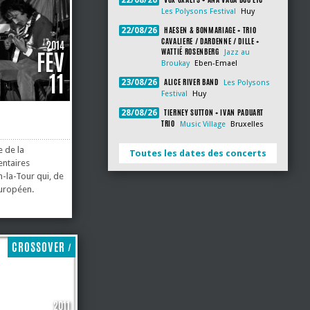
22/08/26
Les Polysons Festival
Huy
HAESEN & BONMARIAGE + TRIO
22/08/26
CAVALIERE / DARDENNE / DILLE +
2014
WATTIÉ ROSENBERG
FÉV
Jazz au
Broukay
Eben-Emael
11
ALICE RIVER BAND
23/08/26
Les Polysons
Festival
Huy
TIERNEY SUTTON + IVAN PADUART
28/08/26
TRIO
Music Village
Bruxelles
e de la
Toutes les dates des concerts
entaires
-la-Tour qui, de
européen.
ec un Elvin Jones
ec Gary Burton;
einturluré mais
Namyslowski et
CROSSOVER
/
2011