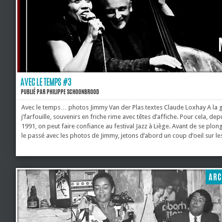
AVEC LE TEMPS #3
PUBLIÉ PAR
PHILIPPE SCHOONBROOD
Avec le temps… photos Jimmy Van der Plas textes Claude Loxhay A la g
j’farfouille, souvenirs en friche rime avec têtes d’affiche. Pour cela, dep
1991, on peut faire confiance au festival Jazz à Liège. Avant de se plon
le passé avec les photos de Jimmy, jetons d’abord un coup d’oeil sur le
d’affiche qui seront présentes les 8, 9 et 10 mai prochain : le piano de 
Barron en dialogue avec la contrebasse de Dave Holland, Archie Shep
revisitant son légendaire Attica Blues en grande formation, le tumultue
Kenny Garrett Quintet, Charlie Gayle, un des ténors du post-free;...
ARC