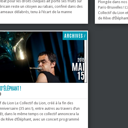
bat pour les droits civiques ait porté ses fruits sur
Plongée dans nos 
méricain reste un citoyen au rabais, confiné dans des
Paris-Bruxelles ! L
ameaux délabrés, tenu à l’écart de la manne
Collectif du Lion 
cles du pouvoir. Prenant acte de ce désespérant
de Rêve d’Éléphant
l’émergence d’un Black Power de moins en moins
événement à ne p
idérable de musiciens noirs – et pas les moins
musique du nouve
le dos à...
d’Éléphant, « Odys
ARCHIVES
/
et...
2015
MAI
15
D’ÉLÉPHANT !
D
 du Lion Le Collectif du Lion, créé à la fin des
niversaire (35 ans !), entre autres au travers d’un
i. Et, dans le même temps ce collectif annoncera la
 de Rêve d’Éléphant, avec un concert programmé
ise le Reflektor ! En guise d’apéritif, voici un