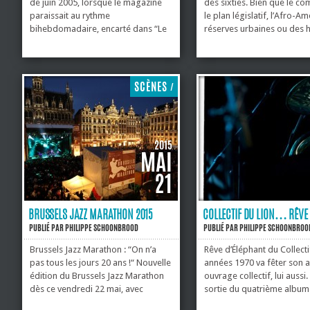
de juin 2005, lorsque le magazine
des sixties. Bien que le com
paraissait au rythme
le plan législatif, l’Afro-A
bihebdomadaire, encarté dans “Le
réserves urbaines ou des h
Journal du Mardi”, tout en étant
économique comme des cer
toujours distribué gratuitement sur
statu quo, accompagnant 
toute la...
conciliant, un nombre cons
talentueux – tournent alors 
SCÈNES
/
2015
MAI
21
BRUSSELS JAZZ MARATHON 2015
COLLECTIF DU LION… RÊVE 
PUBLIÉ PAR
PHILIPPE SCHOONBROOD
PUBLIÉ PAR
PHILIPPE SCHOONBROO
Brussels Jazz Marathon : “On n’a
Rêve d’Éléphant du Collectif
pas tous les jours 20 ans !“ Nouvelle
années 1970 va fêter son an
édition du Brussels Jazz Marathon
ouvrage collectif, lui auss
dès ce vendredi 22 mai, avec
sortie du quatrième album
plusieurs dizaines de scènes
dans la nouvelle salle liégeo