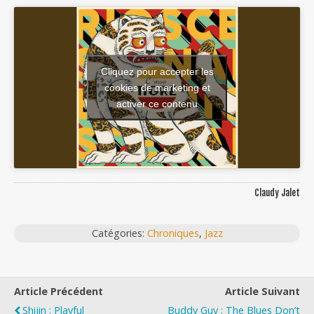
Cliquez pour accepter les
cookies de marketing et
activer ce contenu
Claudy Jalet
Catégories:
Chroniques
,
Jazz
Article Précédent
Article Suivant
Shijin : Playful
Buddy Guy : The Blues Don’t