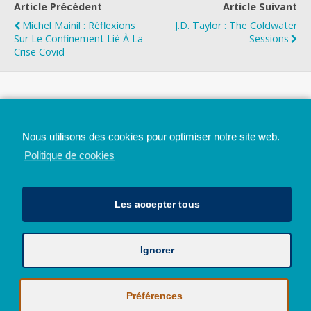
Article Précédent
Article Suivant
Michel Mainil : Réflexions
J.D. Taylor : The Coldwater
Sur Le Confinement Lié À La
Sessions
Crise Covid
Top
Nous utilisons des cookies pour optimiser notre site web.
Mobile
Bureau
Politique de cookies
Les accepter tous
Ignorer
Avec le soutien de la Province de Liège
© 2026 - Tous droits réservés - JazzMania
Politique en matière de confidentialité et de vie privée
|
Politique de
Préférences
cookies (UE)