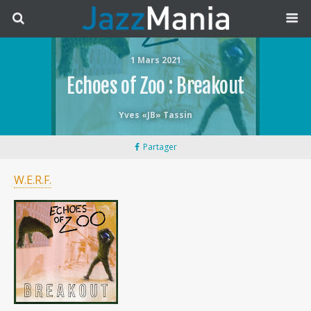
1 Mars 2021
Echoes of Zoo : Breakout
Yves «JB» Tassin
Partager
W.E.R.F.