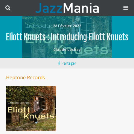
28 Février 2022
Eliott Knuets : Introducing Eliott Knuets
Claude Loxhay
Partager
Heptone Records