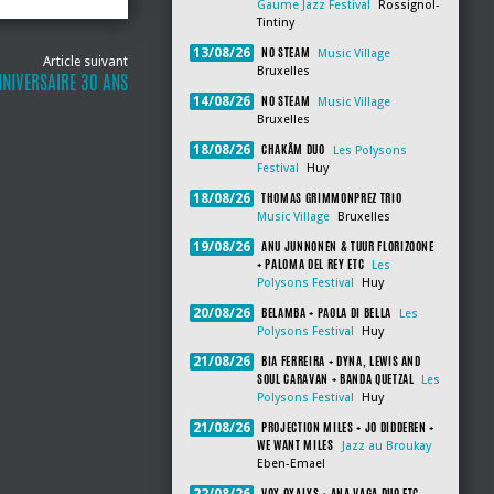
Gaume Jazz Festival
Rossignol-
Tintiny
NO STEAM
13/08/26
Music Village
Article suivant
Bruxelles
NNIVERSAIRE 30 ANS
NO STEAM
14/08/26
Music Village
Bruxelles
CHAKÂM DUO
18/08/26
Les Polysons
Festival
Huy
THOMAS GRIMMONPREZ TRIO
18/08/26
Music Village
Bruxelles
ANU JUNNONEN & TUUR FLORIZOONE
19/08/26
+ PALOMA DEL REY ETC
Les
Polysons Festival
Huy
BELAMBA + PAOLA DI BELLA
20/08/26
Les
Polysons Festival
Huy
BIA FERREIRA + DYNA, LEWIS AND
21/08/26
SOUL CARAVAN + BANDA QUETZAL
Les
Polysons Festival
Huy
PROJECTION MILES + JO DIDDEREN +
21/08/26
WE WANT MILES
Jazz au Broukay
Eben-Emael
VOX OXALYS + ANA VAGA DUO ETC