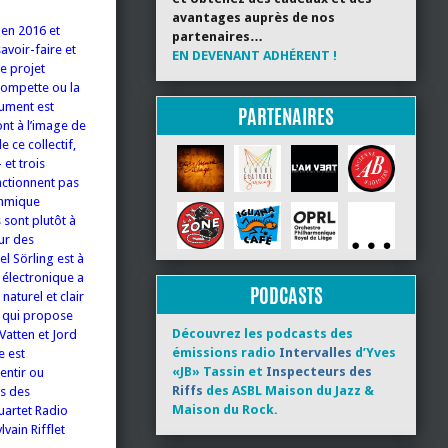
avantages auprès de nos
 en 2016 et
partenaires…
savoir-faire et
EN DEVENANT ADHÉRENT !
e projet
trompette ou la
rument est
PARTENAIRES
ont à l’image de
 ce collectif,
 et trois
nctionnent pas
ythmique
s sont plutôt à
ur des
l Sörling est à
 électronique a
PODCASTS
naturel et clair
 qui propose
Découvrez les podcasts des
 Vatten et Jord
émissions radio
Intervalles
d’Yves
e est
«JB» Tassin et
Inspecteurs des
entir ou
Riffs
des ASBL Maison du Jazz &
rs des
Maison du Rock.
uartet Radio
vain Rifflet