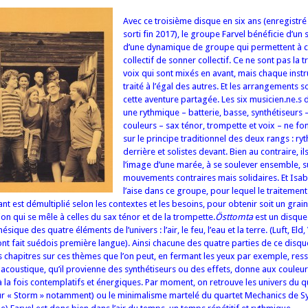
Avec ce troisième disque en six ans (enregistré
sorti fin 2017), le groupe Farvel bénéficie d’un 
d’une dynamique de groupe qui permettent à c
collectif de sonner collectif. Ce ne sont pas la 
voix qui sont mixés en avant, mais chaque inst
traité à l’égal des autres. Et les arrangements s
cette aventure partagée. Les six musicien.ne.s de
une rythmique – batterie, basse, synthétiseurs –
couleurs – sax ténor, trompette et voix – ne fo
sur le principe traditionnel des deux rangs : r
derrière et solistes devant. Bien au contraire, il
l’image d’une marée, à se soulever ensemble, s
mouvements contraires mais solidaires. Et Isabe
l’aise dans ce groupe, pour lequel le traitement
nt est démultiplié selon les contextes et les besoins, pour obtenir soit un grain 
ion qui se mêle à celles du sax ténor et de la trompette.
Östtomta
est un disque
sique des quatre éléments de l’univers : l’air, le feu, l’eau et la terre. (Luft, Eld,
ont fait suédois première langue). Ainsi chacune des quatre parties de ce disqu
chapitres sur ces thèmes que l’on peut, en fermant les yeux par exemple, ress
t acoustique, qu’il provienne des synthétiseurs ou des effets, donne aux couleu
la fois contemplatifs et énergiques. Par moment, on retrouve les univers du q
ur « Storm » notamment) ou le minimalisme martelé du quartet Mechanics de Syl