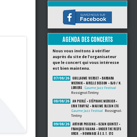
AGENDA DES CONCERTS
Nous vous invitons à vérifier
auprès du site de l’organisateur
que le concert qui vous intéresse
est bien maintenu.
GUILLAUME VIERSET + BARBARA
07/08/26
WIERNIK + AIRELLE BESSON + BJO / N.
LORIERS
Gaume Jazz Festival
Rossignol-Tintiny
AN PIERLÉ + STÉPHANE MERCIER +
08/08/26
ERIK TRUFFAZ + MAXIME BLESIN ETC
Gaume Jazz Festival
Rossignol-
Tintiny
ARTHUR POSSING + OZAIN QUINTET +
09/08/26
FRANÇOIS VAIANA + UNDER THE REEFS
ORCH. + HOMMAGE À E.S.T. ETC