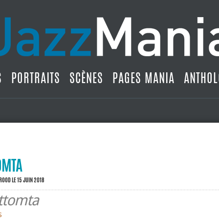
S
PORTRAITS
SCÈNES
PAGES MANIA
ANTHOL
OMTA
BROOD
LE 15 JUIN 2018
ttomta
S