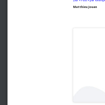
(sur « Pust » par exempl
Matthieu Jouan