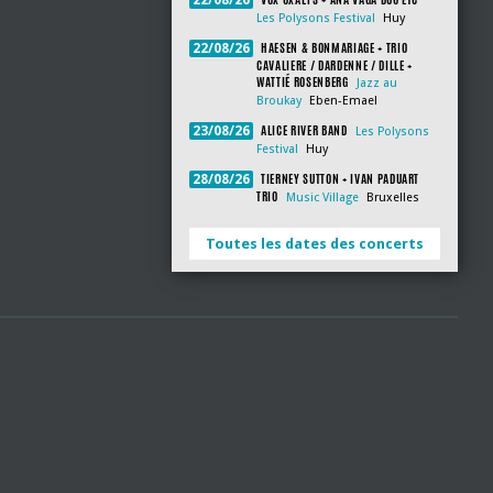
22/08/26
Les Polysons Festival
Huy
HAESEN & BONMARIAGE + TRIO
22/08/26
CAVALIERE / DARDENNE / DILLE +
WATTIÉ ROSENBERG
Jazz au
Broukay
Eben-Emael
ALICE RIVER BAND
23/08/26
Les Polysons
Festival
Huy
TIERNEY SUTTON + IVAN PADUART
28/08/26
TRIO
Music Village
Bruxelles
Toutes les dates des concerts