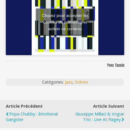
Cliquez pour accepter les
cookies de marketing et
activer ce contenu
Yves Tassin
Catégories:
Jazz
,
Scènes
Article Précédent
Article Suivant
Popa Chubby : Emotional
Giuseppe Millaci & Vogue
Gangster
Trio : Live At Flagey