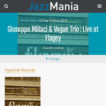
27 Septembre 2022
Giuseppe Millaci & Vogue Trio : Live at
Flagey
Claude Loxhay
Partager
Hypnote Records