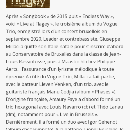
Après « Songbook » de 2015 puis « Endless Way »,
voici « Live at Flagey », le troisième album du Vogue
Trio, enregistré lors d’un concert bruxellois en
septembre 2020. Leader et contrebassiste, Giuseppe
Millaci a quitté son Italie natale pour s’inscrire d’abord
au Conservatoire de Bruxelles dans la classe de Jean-
Louis Rassinfosse, puis à Maastricht chez Philippe
Aerts… l’assurance d’un lyrisme mélodique à toute
épreuve. A côté du Vogue Trio, Millaci a fait partie,
avec le batteur Lieven Venken, d’un trio, avec le
guitariste français Manu Codjia (album « Phases »).
D’origine française, Amaury Faye a d’abord formé un
trio hexagonal avec Louis Navarro (cb) et Théo Lanau
(dm), notamment pour « Live in Brussels ».
Dernièrement, il a formé un duo avec Igor Gehenot
(album chez Hypnote). A la batterie, Lionel Beuvens, le