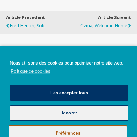
Article Précédent
Article Suivant
Fred Hersch, Solo
Ozma, Welcome Home
Top
Nous utilisons des cookies pour optimiser notre site web.
Mobile
Bureau
Politique de cookies
Les accepter tous
Ignorer
Avec le soutien de la Province de Liège
© 2026 - Tous droits réservés - JazzMania
Politique en matière de confidentialité et de vie privée
|
Politique de
Préférences