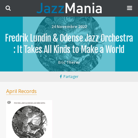
24 Novembre 2022
Fredrik Lundin & Odense Jazz Orchestra
: It Takes All Kinds to Make a World
Eric Therer
Partager
April Records