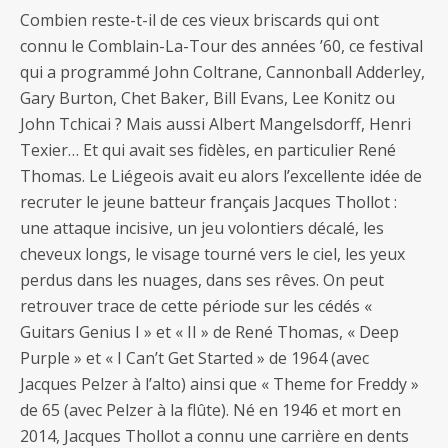
Combien reste-t-il de ces vieux briscards qui ont
connu le Comblain-La-Tour des années ’60, ce festival
qui a programmé John Coltrane, Cannonball Adderley,
Gary Burton, Chet Baker, Bill Evans, Lee Konitz ou
John Tchicai ? Mais aussi Albert Mangelsdorff, Henri
Texier… Et qui avait ses fidèles, en particulier René
Thomas. Le Liégeois avait eu alors l’excellente idée de
recruter le jeune batteur français Jacques Thollot :
une attaque incisive, un jeu volontiers décalé, les
cheveux longs, le visage tourné vers le ciel, les yeux
perdus dans les nuages, dans ses rêves. On peut
retrouver trace de cette période sur les cédés «
Guitars Genius I » et « II » de René Thomas, « Deep
Purple » et « I Can’t Get Started » de 1964 (avec
Jacques Pelzer à l’alto) ainsi que « Theme for Freddy »
de 65 (avec Pelzer à la flûte). Né en 1946 et mort en
2014, Jacques Thollot a connu une carrière en dents