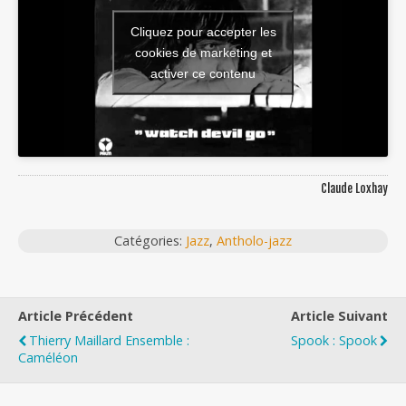
Cliquez pour accepter les
cookies de marketing et
activer ce contenu
Claude Loxhay
Catégories:
Jazz
,
Antholo-jazz
Article Précédent
Article Suivant
Thierry Maillard Ensemble :
Spook : Spook
Caméléon