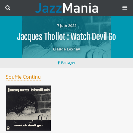
7 Juin 2022
Jacques Thollot : Watch Devil Go
Claude Loxhay
Partager
Souffle Continu