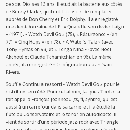
de scie. Dès ses 13 ans, il étudiait la batterie aux côtés
de Kenny Clarke, qu’il eut l’occasion de remplacer
auprès de Don Cherry et Eric Dolphy. Il a enregistré
une demi-douzaine de LP : « Quand le son devient aigu
» (1971), « Watch Devil Go » (75), « Résurgence » (en
77), « Cinq Hops » (en 78), « A Water’s Tale » (avec
Tony Hymas en 93) et « Tenga Niña » (avec Noel
Akchoté et Claude Tchamitchian en 96). La même
année, il a enregistré « Configuration » avec Sam
Rivers.
Souffle Continu a ressorti « Watch Devil Go » pour le
distribuer en cédé. Pour cet album, Jacques Thollot a
fait appel à François Jeanneau (ts, fl, synthé) qui est
aussi à un carrefour dans sa carrière : il a étudié la
flûte au Conservatoire et le ténor en autodidacte. Il
vient de sortir d’une période jazz-rock avec Triangle
mais se retrouve en même temps en pleine période