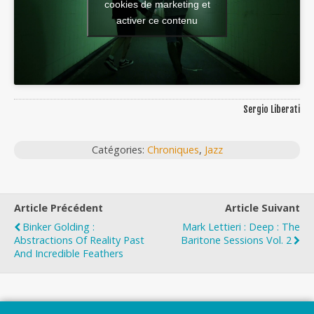
cookies de marketing et
activer ce contenu
Sergio Liberati
Catégories:
Chroniques
,
Jazz
Article Précédent
Article Suivant
Binker Golding :
Mark Lettieri : Deep : The
Abstractions Of Reality Past
Baritone Sessions Vol. 2
And Incredible Feathers
Top