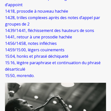
d’appoint
14:18, prosodie à nouveau hachée
14:28, trilles complexes après des notes d’appel par
groupes de 2
14:39/14:41, fléchissement des hauteurs de sons
14:41, retour à une prosodie hachée
14:56/14:58, notes infléchies
14:59/15:00, légers couinements
15:04, honks et phrasé déchiqueté
15:16, légère paraphrase et continuation du phrasé
désarticulé
15:50, morendo.