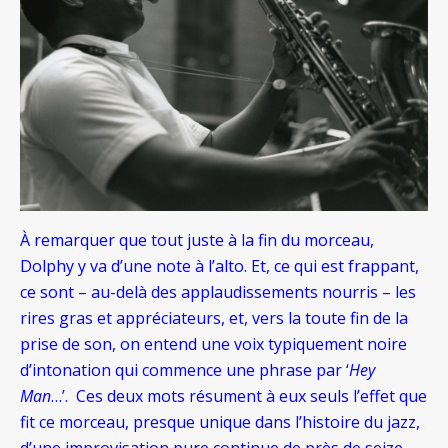
À remarquer que tout juste à la fin du morceau,
Dolphy y va d’une note à l’alto. Et, ce qui est frappant,
ce sont – au-delà des applaudissements nourris – les
rires gras et appréciateurs, et, vers la toute fin de la
prise de son, on entend une voix typiquement noire
d’intonation qui commence une phrase par ‘
Hey
Man
…’. Ces deux mots résument à eux seuls l’effet que
fit ce morceau, presque unique dans l’histoire du jazz,
d’une improvisation pure continue de près de seize