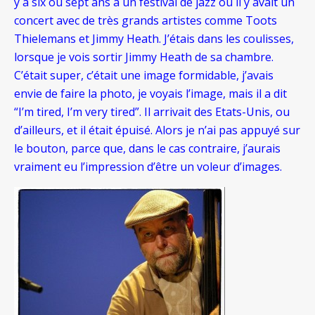
y a six ou sept ans à un festival de jazz où il y avait un
concert avec de très grands artistes comme Toots
Thielemans et Jimmy Heath. J’étais dans les coulisses,
lorsque je vois sortir Jimmy Heath de sa chambre.
C’était super, c’était une image formidable, j’avais
envie de faire la photo, je voyais l’image, mais il a dit
“I’m tired, I’m very tired”. Il arrivait des Etats-Unis, ou
d’ailleurs, et il était épuisé. Alors je n’ai pas appuyé sur
le bouton, parce que, dans le cas contraire, j’aurais
vraiment eu l’impression d’être un voleur d’images.