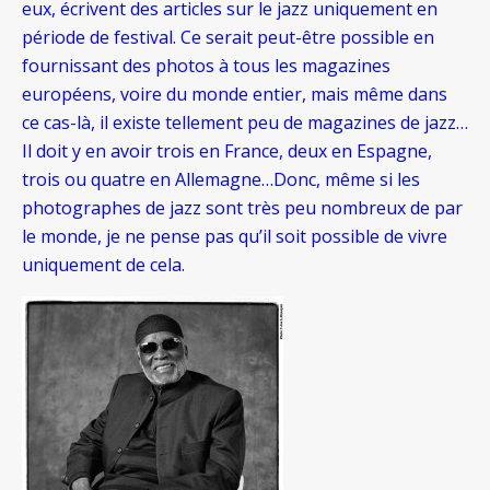
eux, écrivent des articles sur le jazz uniquement en
période de festival. Ce serait peut-être possible en
fournissant des photos à tous les magazines
européens, voire du monde entier, mais même dans
ce cas-là, il existe tellement peu de magazines de jazz…
Il doit y en avoir trois en France, deux en Espagne,
trois ou quatre en Allemagne…Donc, même si les
photographes de jazz sont très peu nombreux de par
le monde, je ne pense pas qu’il soit possible de vivre
uniquement de cela.