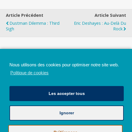
Article Précédent
Article Suivant
Dustman Dilemma : Third
Eric Deshayes : Au-Delà Du
Sigh
Rock
Top
Nous utilisons des cookies pour optimiser notre site web.
Mobile
Bureau
Politique de cookies
Les accepter tous
Ignorer
Avec le soutien de la Province de Liège
© 2026 - Tous droits réservés - JazzMania
Politique en matière de confidentialité et de vie privée
|
Politique de