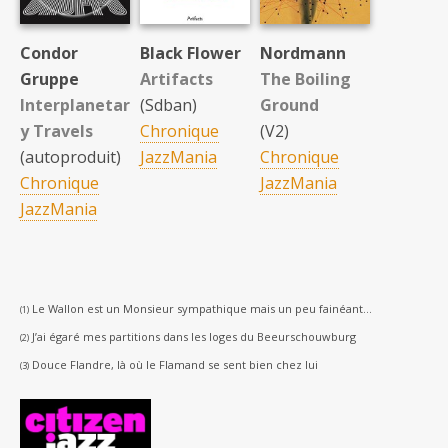
Condor
Black Flower
Nordmann
Gruppe
Artifacts
The Boiling
Interplanetar
(Sdban)
Ground
y Travels
Chronique
(V2)
(autoproduit)
JazzMania
Chronique
Chronique
JazzMania
JazzMania
Le Wallon est un Monsieur sympathique mais un peu fainéant…
(1)
J’ai égaré mes partitions dans les loges du Beeurschouwburg
(2)
Douce Flandre, là où le Flamand se sent bien chez lui
(3)