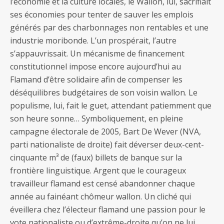
l’économie et la culture locales, le Wallon, lui, sacrifiait
ses économies pour tenter de sauver les emplois
générés par des charbonnages non rentables et une
industrie moribonde. L’un prospérait, l’autre
s’appauvrissait. Un mécanisme de financement
constitutionnel impose encore aujourd’hui au
Flamand d’être solidaire afin de compenser les
déséquilibres budgétaires de son voisin wallon. Le
populisme, lui, fait le guet, attendant patiemment que
son heure sonne… Symboliquement, en pleine
campagne électorale de 2005, Bart De Wever (NVA,
parti nationaliste de droite) fait déverser deux-cent-
cinquante m³ de (faux) billets de banque sur la
frontière linguistique. Argent que le courageux
travailleur flamand est censé abandonner chaque
année au fainéant chômeur wallon. Un cliché qui
éveillera chez l’électeur flamand une passion pour le
vote nationaliste ou d’extrême-droite qu’on ne lui