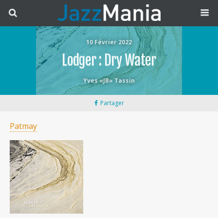
10 Février 2022
Lodger : Dry Water
Yves «JB» Tassin
Partager
Patmay