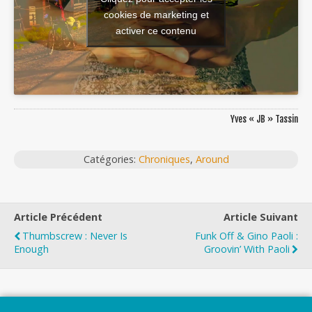
cookies de marketing et
activer ce contenu
Yves « JB » Tassin
Catégories:
Chroniques
,
Around
Article Précédent
Article Suivant
Thumbscrew : Never Is
Funk Off & Gino Paoli :
Enough
Groovin’ With Paoli
Top