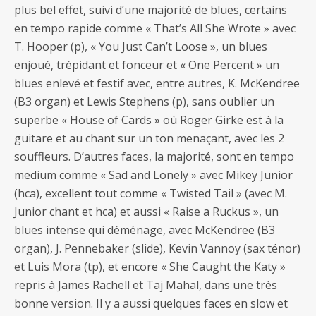
plus bel effet, suivi d’une majorité de blues, certains
en tempo rapide comme « That’s All She Wrote » avec
T. Hooper (p), « You Just Can’t Loose », un blues
enjoué, trépidant et fonceur et « One Percent » un
blues enlevé et festif avec, entre autres, K. McKendree
(B3 organ) et Lewis Stephens (p), sans oublier un
superbe « House of Cards » où Roger Girke est à la
guitare et au chant sur un ton menaçant, avec les 2
souffleurs. D’autres faces, la majorité, sont en tempo
medium comme « Sad and Lonely » avec Mikey Junior
(hca), excellent tout comme « Twisted Tail » (avec M.
Junior chant et hca) et aussi « Raise a Ruckus », un
blues intense qui déménage, avec McKendree (B3
organ), J. Pennebaker (slide), Kevin Vannoy (sax ténor)
et Luis Mora (tp), et encore « She Caught the Katy »
repris à James Rachell et Taj Mahal, dans une très
bonne version. Il y a aussi quelques faces en slow et