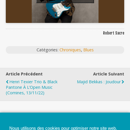
Robert Sacre
Catégories:
Chroniques
,
Blues
Article Précédent
Article Suivant
Henri Texier Trio & Black
Majid Bekkas : Joudour
Pantone À L’Open Music
(Comines, 13/11/22)
Top
Nous utilisons des cookies pour optimiser notre site web.