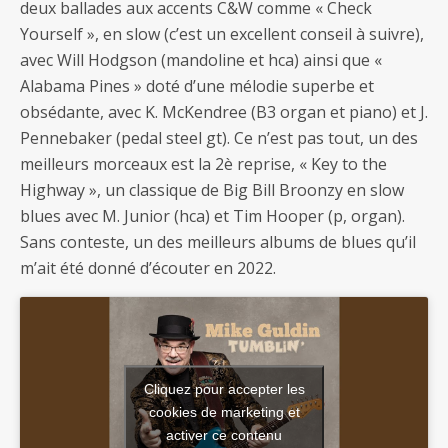
deux ballades aux accents C&W comme « Check
Yourself », en slow (c’est un excellent conseil à suivre),
avec Will Hodgson (mandoline et hca) ainsi que «
Alabama Pines » doté d’une mélodie superbe et
obsédante, avec K. McKendree (B3 organ et piano) et J.
Pennebaker (pedal steel gt). Ce n’est pas tout, un des
meilleurs morceaux est la 2è reprise, « Key to the
Highway », un classique de Big Bill Broonzy en slow
blues avec M. Junior (hca) et Tim Hooper (p, organ).
Sans conteste, un des meilleurs albums de blues qu’il
m’ait été donné d’écouter en 2022.
Cliquez pour accepter les
cookies de marketing et
activer ce contenu