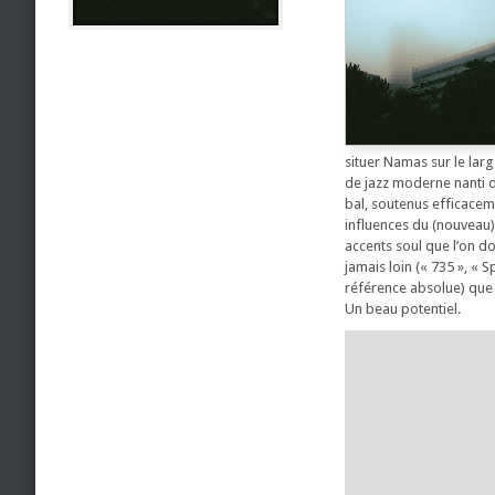
situer Namas sur le larg
de jazz moderne nanti d’
bal, soutenus efficacem
influences du (nouveau) 
accents soul que l’on do
jamais loin (« 735 », « S
référence absolue) que N
Un beau potentiel.