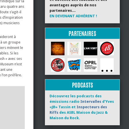
n’indique sur la
avantages auprès de nos
paru quatre ans
partenaires…
oute s’agit-il
EN DEVENANT ADHÉRENT !
s d’inspiration
s) musiciens
PARTENAIRES
aideront à
e à un groupe
viers mènent le
bles. Si les
ush » avec ses
s Museum n’est
urant une
 l’on préfère.
PODCASTS
Découvrez les podcasts des
émissions radio
Intervalles
d’Yves
«JB» Tassin et
Inspecteurs des
Riffs
des ASBL Maison du Jazz &
Maison du Rock.