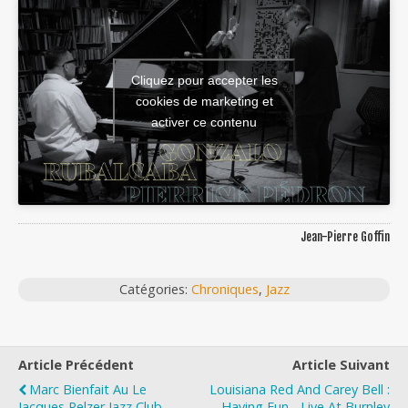
Cliquez pour accepter les
cookies de marketing et
activer ce contenu
Jean-Pierre Goffin
Catégories:
Chroniques
,
Jazz
Article Précédent
Article Suivant
Marc Bienfait Au Le
Louisiana Red And Carey Bell :
Jacques Pelzer Jazz Club
Having Fun - Live At Burnley