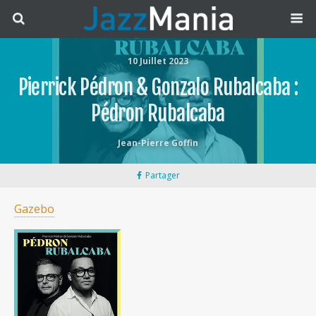
10 Juillet 2023
Pierrick Pédron & Gonzalo Rubalcaba :
Pédron Rubalcaba
Jean-Pierre Goffin
Partager
Gazebo