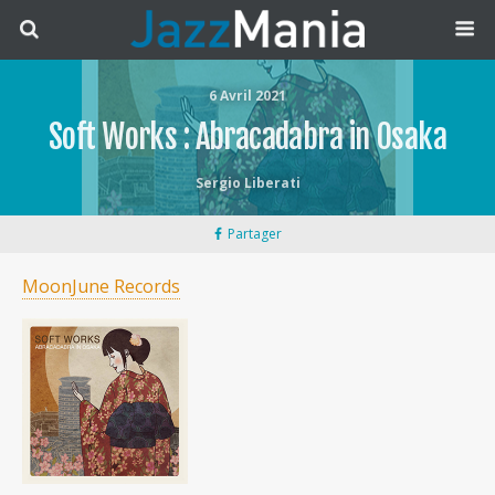
6 Avril 2021
Soft Works : Abracadabra in Osaka
Sergio Liberati
Partager
MoonJune Records