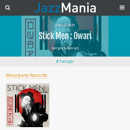
2 Avril 2021
Stick Men : Owari
Sergio Liberati
Partager
MoonJune Records