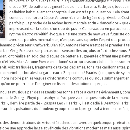
réinvente en solo avec l’aide d’un équipement électronique futuriste. C’es
disque (EP) de batterie augmentée qu’on a affaire ici. Et de jazz, tout au
définition habituellement acceptée, il en est très peu question. Cela étant 
continuum sonore créé par Antoine n’a rien de figé ni de prévisible. C’est 
parfois plus proche de la techno instrumentale et du « dancefloor » qu
improvisant sur la scène d’un club de jazz. « Camaraade » en particulier,
rythme électro répétitif, évoque ainsi une sorte de new wave futuriste do
avec ses paroles minimalistes, n’est pas sans rappeler l’esprit des produ
lemand précurseur Kraftwerk. Bien sûr, Antoine Pierre n’est pas le premier à te
rkais Greg Fox avec ses percussions sensorielles ou, plus près de chez nous,
en, ont réalisé en solo des disques de batterie augmentée offrant une palett
d’effets. Mais Antoine Pierre en a donné sa propre vision : échantillons sonor
e vif, voix trafiquées, fragments de textes déclamés, tonalités carillonnantes, 
s de marimba, chorales bulgares (sur « Zaspaa Leo / Paarks »), nappes de synth
n nom inspiré par les vagues d’informations continues qui nous submergent e
qu’on ne pourrait se l’imaginer en lisant la description du projet.
tendu sa musique par des ressentis personnels face à certains évènements, c
ique de George Floyd par asphyxie, évoquée via quelques mots de la romanci
ks », dernière partie de « Zaspaa Leo / Paarks », il est dédié à Deantoni Parks,
 assura les pulsations du fabuleux groupe de rock progressif à tendance métal
c des démonstrations de virtuosité technique ni avec un quelconque prétexte
globe une approche large et véhicule des vibrations modernes mais aussi spirit