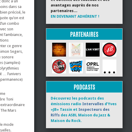
t donc à un
avantages auprès de nos
 moins dans sa
partenaires…
bien précisé, le
EN DEVENANT ADHÉRENT !
juste qu’on est
e d’un combo
 avec son
PARTENAIRES
nt l’ambiance,
ctions
nter ce genre
 Simon Segers,
e sonore
es (samples)
polyrythmies
é … l’univers
n permanence)
PODCASTS
omme
Découvrez les podcasts des
ère Toni
émissions radio
Intervalles
d’Yves
 extraordinaire
«JB» Tassin et
Inspecteurs des
, The Mars
Riffs
des ASBL Maison du Jazz &
Maison du Rock.
 de mode
uelles.