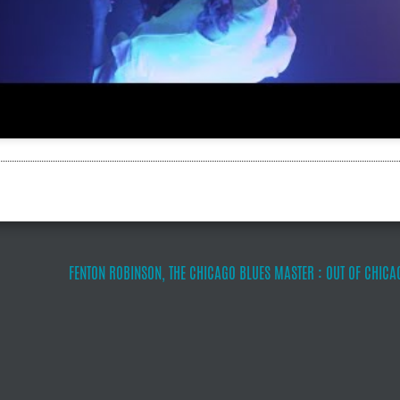
FENTON ROBINSON, THE CHICAGO BLUES MASTER : OUT OF CHICAG