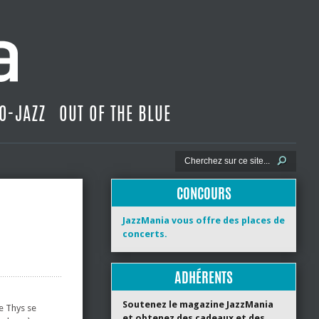
O-JAZZ
OUT OF THE BLUE
CONCOURS
JazzMania vous offre des places de
concerts.
ADHÉRENTS
Soutenez le magazine JazzMania
e Thys se
et obtenez des cadeaux et des