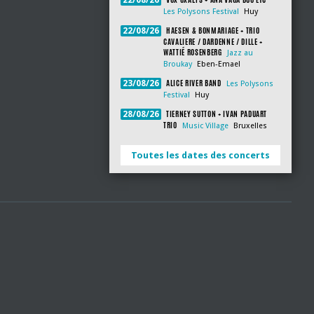
22/08/26
Les Polysons Festival
Huy
HAESEN & BONMARIAGE + TRIO
22/08/26
CAVALIERE / DARDENNE / DILLE +
WATTIÉ ROSENBERG
Jazz au
Broukay
Eben-Emael
ALICE RIVER BAND
23/08/26
Les Polysons
Festival
Huy
TIERNEY SUTTON + IVAN PADUART
28/08/26
TRIO
Music Village
Bruxelles
Toutes les dates des concerts