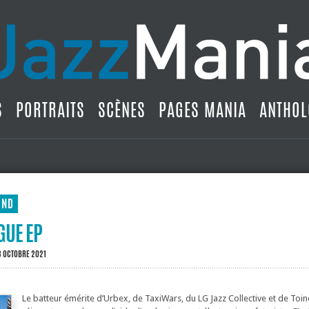
S
PORTRAITS
SCÈNES
PAGES MANIA
ANTHOL
UND
GUE EP
8 OCTOBRE 2021
S
Le batteur émérite d’Urbex, de TaxiWars, du LG Jazz Collective et de Toin