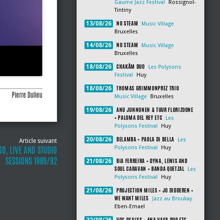
Gaume Jazz Festival
Rossignol-
Tintiny
NO STEAM
13/08/26
Music Village
Bruxelles
NO STEAM
14/08/26
Music Village
Bruxelles
CHAKÂM DUO
18/08/26
Les Polysons
Festival
Huy
THOMAS GRIMMONPREZ TRIO
18/08/26
Pierre Dulieu
Music Village
Bruxelles
ANU JUNNONEN & TUUR FLORIZOONE
19/08/26
+ PALOMA DEL REY ETC
Les
Polysons Festival
Huy
BELAMBA + PAOLA DI BELLA
20/08/26
Les
Article suivant
O, LIVE AND STUDIO
Polysons Festival
Huy
SESSIONS 1989/92
BIA FERREIRA + DYNA, LEWIS AND
21/08/26
SOUL CARAVAN + BANDA QUETZAL
Les
Polysons Festival
Huy
PROJECTION MILES + JO DIDDEREN +
21/08/26
WE WANT MILES
Jazz au Broukay
Eben-Emael
VOX OXALYS + ANA VAGA DUO ETC