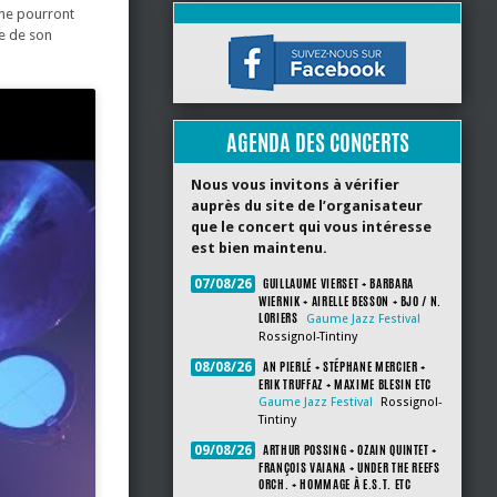
 ne pourront
me de son
AGENDA DES CONCERTS
Nous vous invitons à vérifier
auprès du site de l’organisateur
que le concert qui vous intéresse
est bien maintenu.
GUILLAUME VIERSET + BARBARA
07/08/26
WIERNIK + AIRELLE BESSON + BJO / N.
LORIERS
Gaume Jazz Festival
Rossignol-Tintiny
AN PIERLÉ + STÉPHANE MERCIER +
08/08/26
ERIK TRUFFAZ + MAXIME BLESIN ETC
Gaume Jazz Festival
Rossignol-
Tintiny
ARTHUR POSSING + OZAIN QUINTET +
09/08/26
FRANÇOIS VAIANA + UNDER THE REEFS
ORCH. + HOMMAGE À E.S.T. ETC