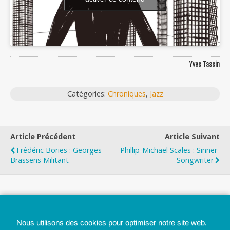
Yves Tassin
Catégories:
Chroniques
,
Jazz
Article Précédent
Article Suivant
Frédéric Bories : Georges
Phillip-Michael Scales : Sinner-
Brassens Militant
Songwriter
Top
Nous utilisons des cookies pour optimiser notre site web.