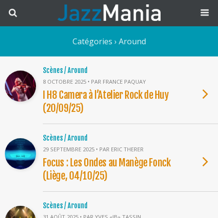
Catégories ›
Around
Scènes / Around
8 OCTOBRE 2025 • PAR FRANCE PAQUAY
I H8 Camera à l’Atelier Rock de Huy
(20/09/25)
Scènes / Around
29 SEPTEMBRE 2025 • PAR ERIC THERER
Focus : Les Ondes au Manège Fonck
(Liège, 04/10/25)
Scènes / Around
31 AOÛT 2025 • PAR YVES «JB» TASSIN