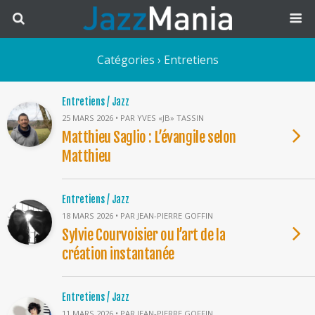
Catégories ›
Entretiens
Entretiens / Jazz
25 MARS 2026 • PAR YVES «JB» TASSIN
Matthieu Saglio : L’évangile selon
Matthieu
Entretiens / Jazz
18 MARS 2026 • PAR JEAN-PIERRE GOFFIN
Sylvie Courvoisier ou l’art de la
création instantanée
Entretiens / Jazz
11 MARS 2026 • PAR JEAN-PIERRE GOFFIN